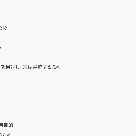
ため
め
引を検討し、又は実施するため
用目的
のため